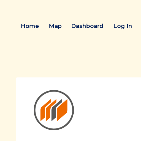
Skip
to
content
Home
Map
Dashboard
Log In